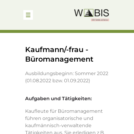
Startseite
Kaufmann/-frau -
Büromanagement
Unternehmen
Ausbildungsbeginn: Sommer 2022
Lösungen & Leistungen
(01.08.2022 bzw. 01.09.2022)
Projekte
Aufgaben und Tätigkeiten:
Kaufleute für Büromanagement
Karriere
führen organisatorische und
kaufmännisch-verwaltende
Kontakt
Tätigkeiten aus. Sie erledigen z.B.