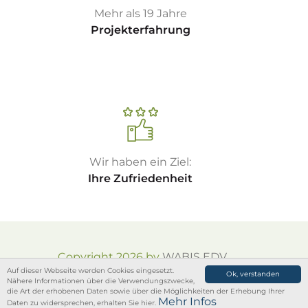
Mehr als 19 Jahre
Projekterfahrung
Wir haben ein Ziel:
Ihre Zufriedenheit
Copyright 2026 by
WABIS EDV
Auf dieser Webseite werden Cookies eingesetzt.
Vertrieb und Service GmbH
Ok, verstanden
Nähere Informationen über die Verwendungszwecke,
Impressum
•
Datenschutz
•
AGB
die Art der erhobenen Daten sowie über die Möglichkeiten der Erhebung Ihrer
Mehr Infos
Daten zu widersprechen, erhalten Sie hier.